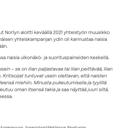
t Norlyn aloitti keväällä 2021 yhteistyön muusikko
äisen yhteiskampanjan ydin oli kannustaa naisia
ään.
a naisia ulkonäkö- ja suorituspaineiden keskellä.
n – se on liian paljastavaa tai liian peittävää, liian
ua. Kritisoijat tuntuvat usein olettavan, että naisten
ensä miehiin. Minusta pukeutumisella ja tyylillä
utuu oman itsensä takia ja saa näyttää juuri siltä,
eessa.
toimineen, torniolaislähtöisen Norlynin