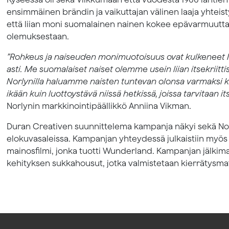
ensimmäinen brändin ja vaikuttajan välinen laaja yhteist
että liian moni suomalainen nainen kokee epävarmuutta 
olemuksestaan.
”Rohkeus ja naiseuden monimuotoisuus ovat kulkeneet N
asti. Me suomalaiset naiset olemme usein liian itsekriit
Norlynilla haluamme naisten tuntevan olonsa varmaksi ka
ikään kuin luottoystävä niissä hetkissä, joissa tarvitaan 
Norlynin markkinointipäällikkö Anniina Vikman.
Duran Creativen suunnittelema kampanja näkyi sekä Norl
elokuvasaleissa. Kampanjan yhteydessä julkaistiin myö
mainosfilmi, jonka tuotti Wunderland. Kampanjan jälkim
kehityksen sukkahousut, jotka valmistetaan kierrätysmat