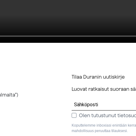
Tilaa Duranin uutiskirje
Luovat ratkaisut suoraan sä
lmalta”)
Olen tutustunut tietosu
Koputtelemme inboxiasi enintään kerran
mahdollisuus peruuttaa tilauksesi.