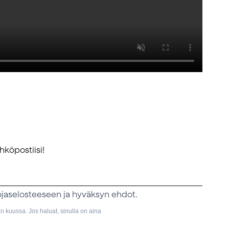
hköpostiisi!
ojaselosteeseen ja hyväksyn ehdot.
 kuussa. Jos haluat, sinulla on aina