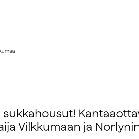
 ja sukkahousut! Kantaaott
aija Vilkkumaan ja Norlyni