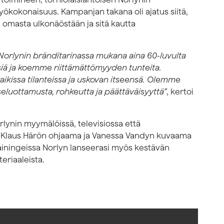
yökokonaisuus. Kampanjan takana oli ajatus siitä,
omasta ulkonäöstään ja sitä kautta
orlynin bränditarinassa mukana aina 60-luvulta
tisiä ja koemme riittämättömyyden tunteita.
ikissa tilanteissa ja uskovan itseensä. Olemme
itseluottamusta, rohkeutta ja päättäväisyyttä”
, kertoi
ynin myymälöissä, televisiossa että
s Klaus Härön ohjaama ja Vanessa Vandyn kuvaama
ainingeissa Norlyn lanseerasi myös kestävän
eriaaleista.