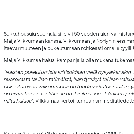
Sukkahousuja suomalaisille yli 50 vuoden ajan valmistanu
Maija Vilkkumaan kanssa. Vilkkumaan ja Norlynin ensimm
itsevarmuuteen ja pukeutumaan rohkeasti omalla tyylill
Maija Vilkkumaa halusi kampanjalla olla mukana tukemass
”Naisten pukeutumista kritisoidaan vielä nykyaikanakin usei
nuorekasta tai liian tätimäistä, liian tyrkkyä tai liian vais
pukeutumisen vaikuttimena on tehdä vaikutus muihin, yle
on aivan toinen funktio: se on itseilmaisua. Jokainen puke
miltä haluaa”
, Vilkkumaa kertoi kampanjan mediatiedott
Kyseessä oli sekä Vilkkumaan että vuodesta 1966 lähtien 